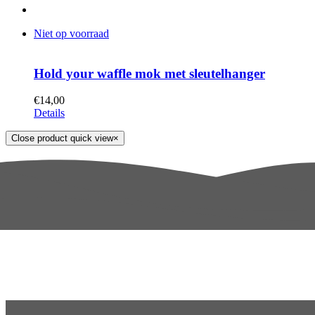
Niet op voorraad
Hold your waffle mok met sleutelhanger
€
14,00
Details
Close product quick view
×