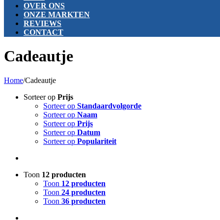
OVER ONS
ONZE MARKTEN
REVIEWS
CONTACT
Cadeautje
Home
/
Cadeautje
Sorteer op
Prijs
Sorteer op
Standaardvolgorde
Sorteer op
Naam
Sorteer op
Prijs
Sorteer op
Datum
Sorteer op
Populariteit
Toon
12 producten
Toon
12 producten
Toon
24 producten
Toon
36 producten