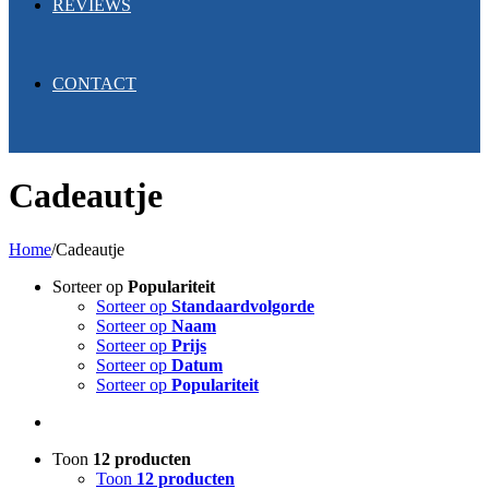
REVIEWS
CONTACT
Cadeautje
Home
/
Cadeautje
Sorteer op
Populariteit
Sorteer op
Standaardvolgorde
Sorteer op
Naam
Sorteer op
Prijs
Sorteer op
Datum
Sorteer op
Populariteit
Toon
12 producten
Toon
12 producten